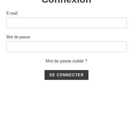
E-mail
Mot de passe
Mot de passe oublié ?
Utilisez
les
flèches
gauche/droite
pour
naviguer
dans