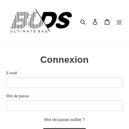
Passer
au
contenu
Rechercher
Se connecter
Panier
Connexion
E-mail
Mot de passe
Mot de passe oublié ?