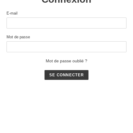
E-mail
Mot de passe
Mot de passe oublié ?
Utilisez
les
flèches
gauche/droite
pour
naviguer
dans