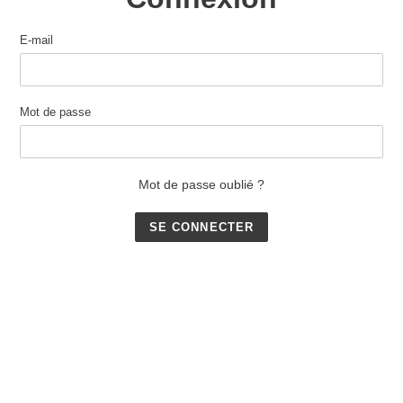
E-mail
Mot de passe
Mot de passe oublié ?
Utilisez
les
flèches
gauche/droite
pour
naviguer
dans